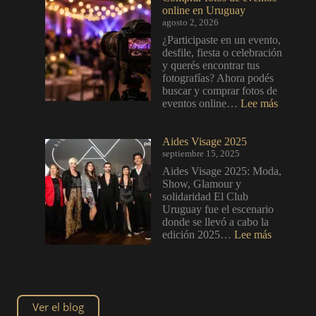
online en Uruguay
agosto 2, 2026
¿Participaste en un evento,
desfile, fiesta o celebración
y querés encontrar tus
fotografías? Ahora podés
buscar y comprar fotos de
:
eventos online…
Lee más
Compra
fotos
de
Aides Visage 2025
eventos
septiembre 15, 2025
online
Aides Visage 2025: Moda,
en
Show, Glamour y
Urugua
solidaridad El Club
Uruguay fue el escenario
donde se llevó a cabo la
:
edición 2025…
Lee más
Aides
Visage
2025
Ver el blog